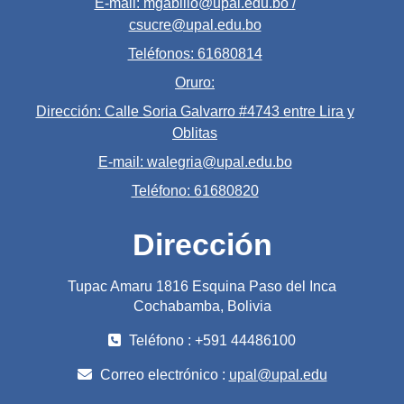
E-mail: mgabillo@upal.edu.bo /
csucre@upal.edu.bo
Teléfonos: 61680814
Oruro:
Dirección: Calle Soria Galvarro #4743 entre Lira y
Oblitas
E-mail: walegria@upal.edu.bo
Teléfono: 61680820
Dirección
Tupac Amaru 1816 Esquina Paso del Inca
Cochabamba, Bolivia
Teléfono : +591 44486100
Correo electrónico :
upal@upal.edu