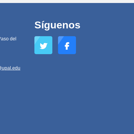
Síguenos
aso del
@upal.edu