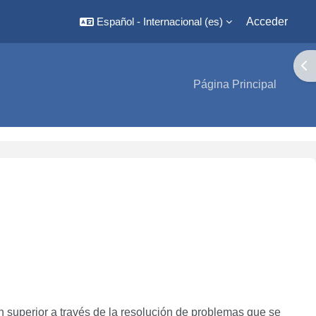
Español - Internacional ‎(es)‎
Acceder
Abr
Página Principal
n superior a través de la resolución de problemas que se