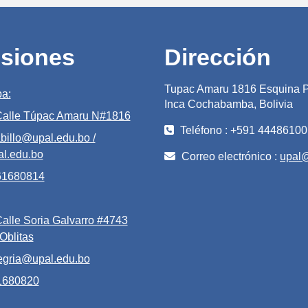
siones
Dirección
Tupac Amaru 1816 Esquina P
a:
Inca Cochabamba, Bolivia
 Calle Túpac Amaru N#1816
Teléfono : +591 44486100
billo@upal.edu.bo /
l.edu.bo
Correo electrónico :
upal
 61680814
Calle Soria Galvarro #4743
 Oblitas
egria@upal.edu.bo
61680820