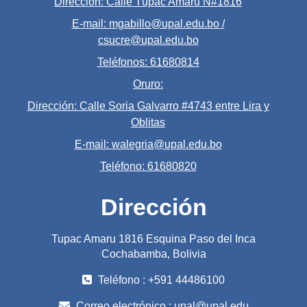
Dirección: Calle Túpac Amaru N#1816
E-mail: mgabillo@upal.edu.bo /
csucre@upal.edu.bo
Teléfonos: 61680814
Oruro:
Dirección: Calle Soria Galvarro #4743 entre Lira y
Oblitas
E-mail: walegria@upal.edu.bo
Teléfono: 61680820
Dirección
Tupac Amaru 1816 Esquina Paso del Inca
Cochabamba, Bolivia
Teléfono : +591 44486100
Correo electrónico :
upal@upal.edu