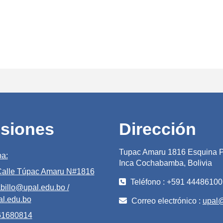
siones
Dirección
Tupac Amaru 1816 Esquina P
a:
Inca Cochabamba, Bolivia
 Calle Túpac Amaru N#1816
Teléfono : +591 44486100
billo@upal.edu.bo /
l.edu.bo
Correo electrónico :
upal
 61680814