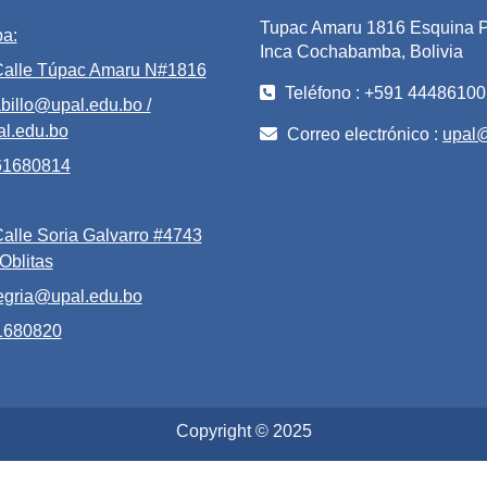
Tupac Amaru 1816 Esquina P
a:
Inca Cochabamba, Bolivia
 Calle Túpac Amaru N#1816
Teléfono : +591 44486100
billo@upal.edu.bo /
l.edu.bo
Correo electrónico :
upal
 61680814
Calle Soria Galvarro #4743
 Oblitas
egria@upal.edu.bo
61680820
Copyright © 2025