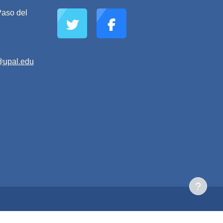
aso del
@upal.edu