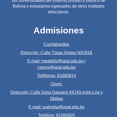
las universidades del sistema privado y público de
Bolivia y extranjeros egresados de otros institutos
educativos.
Admisiones
Cochabamba:
Dirección: Calle Túpac Amaru N#1816
E-mail: mgabillo@upal.edu.bo /
csucre@upal.edu.bo
Teléfonos: 61680814
Oruro:
Dirección: Calle Soria Galvarro #4743 entre Lira y
Oblitas
E-mail: walegria@upal.edu.bo
Teléfono: 61680820