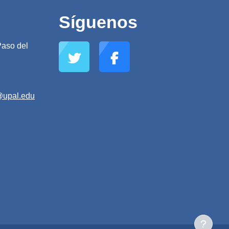
Síguenos
aso del
@upal.edu