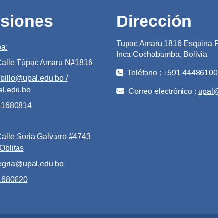
siones
Dirección
Tupac Amaru 1816 Esquina P
a:
Inca Cochabamba, Bolivia
 Calle Túpac Amaru N#1816
Teléfono : +591 44486100
billo@upal.edu.bo /
l.edu.bo
Correo electrónico :
upal
 61680814
Calle Soria Galvarro #4743
 Oblitas
egria@upal.edu.bo
61680820