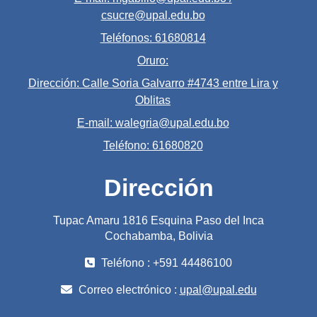
csucre@upal.edu.bo
Teléfonos: 61680814
Oruro:
Dirección: Calle Soria Galvarro #4743 entre Lira y
Oblitas
E-mail: walegria@upal.edu.bo
Teléfono: 61680820
Dirección
Tupac Amaru 1816 Esquina Paso del Inca
Cochabamba, Bolivia
Teléfono : +591 44486100
Correo electrónico :
upal@upal.edu