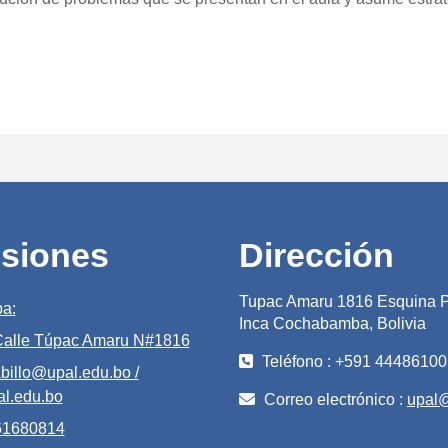
siones
Dirección
Tupac Amaru 1816 Esquina P
a:
Inca Cochabamba, Bolivia
 Calle Túpac Amaru N#1816
Teléfono : +591 44486100
billo@upal.edu.bo /
l.edu.bo
Correo electrónico :
upal
 61680814