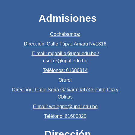
Admisiones
Cochabamba:
Dirección: Calle Túpac Amaru N#1816
E-mail: mgabillo@upal.edu.bo /
csucre@upal.edu.bo
Teléfonos: 61680814
Oruro:
Dirección: Calle Soria Galvarro #4743 entre Lira y
Oblitas
E-mail: walegria@upal.edu.bo
Teléfono: 61680820
Dirección