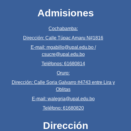
Admisiones
Cochabamba:
Dirección: Calle Túpac Amaru N#1816
E-mail: mgabillo@upal.edu.bo /
csucre@upal.edu.bo
Teléfonos: 61680814
Oruro:
Dirección: Calle Soria Galvarro #4743 entre Lira y
Oblitas
E-mail: walegria@upal.edu.bo
Teléfono: 61680820
Dirección